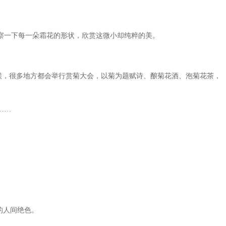
察一下每一朵霜花的形状，欣赏这微小却纯粹的美。
候，很多地方都会举行赏菊大会，以菊为题赋诗、酿菊花酒、泡菊花茶，
……
的人间绝色。