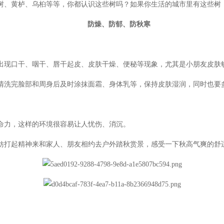
、黄栌、乌桕等等，你都认识这些树吗？如果你生活的城市里有这些树
防燥、防郁、防秋寒
现口干、咽干、唇干起皮、皮肤干燥、便秘等现象，尤其是小朋友皮肤
洗完脸部和周身后及时涂抹面霜、身体乳等，保持皮肤湿润，同时也要多
力，这样的环境很容易让人忧伤、消沉。
打起精神来和家人、朋友相约去户外踏秋赏景，感受一下秋高气爽的舒