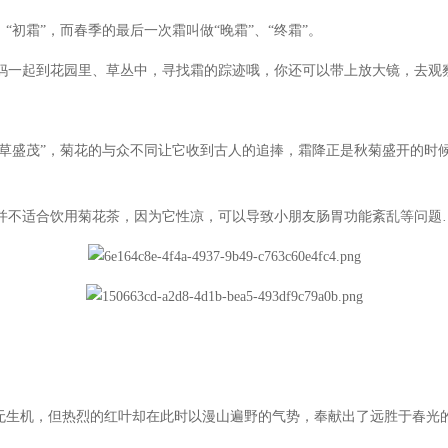
初霜”，而春季的最后一次霜叫做“晚霜”、“终霜”。
一起到花园里、草丛中，寻找霜的踪迹哦，你还可以带上放大镜，去观
草盛茂”，菊花的与众不同让它收到古人的追捧，霜降正是秋菊盛开的时
不适合饮用菊花茶，因为它性凉，可以导致小朋友肠胃功能紊乱等问题
生机，但热烈的红叶却在此时以漫山遍野的气势，奉献出了远胜于春光