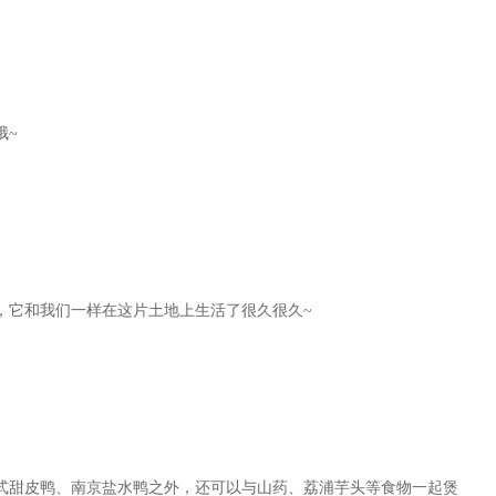
哦~
，它和我们一样在这片土地上生活了很久很久~
甜皮鸭、南京盐水鸭之外，还可以与山药、荔浦芋头等食物一起煲