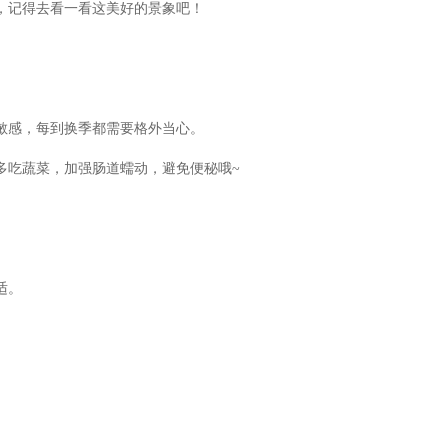
，记得去看一看这美好的景象吧！
敏感，每到换季都需要格外当心。
吃蔬菜，加强肠道蠕动，避免便秘哦~
适。