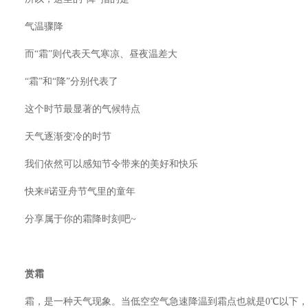
气温骤降
而“霜”则代表天气寒凉、昼夜温差大
“霜”和“降”分别代表了
这个时节最显著的气候特点
天气逐渐变冷的时节
我们依然可以感知节令带来的美好和快乐
快来#诺亚舟节气里的童年
分享属于你的霜降时刻吧~
赏霜
霜，是一种天气现象。当低空空气急速降温到霜点也就是0℃以下，