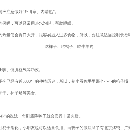
应注意做好“外御寒、内清热”。
保暖，可以经常用热水泡脚，帮助睡眠。
热量便会胃口大开，很容易摄入过多食物，所以，要注意适当控制食欲
吃柿子、吃鸭子、吃牛羊肉
止咳、健脾益气等功效。
已经有近3000年的种植历史，所以，别小看你手里那个小小的柿子哦
子干、柿子烙等美食。
补”的说法，每到霜降鸭子就会卖得非常火爆。
易于消化，小朋友也可以适量食用。而鸭子的做法除了有北京烤鸭、广式