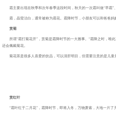
霜主要出现在秋季和次年春季这段时间，秋天的一次霜叫做“早霜”、“
霜，晶莹洁白，通常被称为霜花。霜降时节，小朋友可以和爸爸妈妈
赏菊
所谓“霜打菊花开”，赏菊是霜降时节的一大雅事。“霜降之时，唯此
还会佩戴菊花。
菊花茶是很多人喜爱的饮品，可以清肝明目，但需要注意的是儿童并
赏红叶
“霜叶红于二月花”，霜降时节，即将入冬，万物萧索，大地一片了无