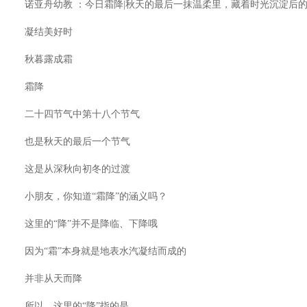
诺亚舟幼教 ：今日霜降|秋天的最后一抹温柔里，藏着时光沉淀后
凝结美好时
秋暮露成霜
霜降
二十四节气中第十八个节气
也是秋天的最后一个节气
这是从深秋向初冬的过渡
小朋友，你知道“霜降”的涵义吗？
这里的“降”并不是降临、下降哦
因为“霜”本身就是地表水汽凝结而成的
并非从天而降
所以，这里的“降”指的是