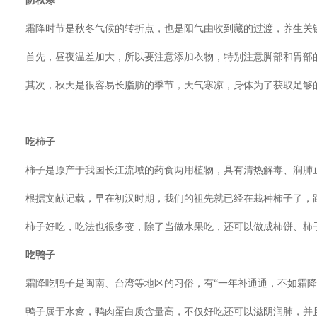
防秋寒
霜降时节是秋冬气候的转折点，也是阳气由收到藏的过渡，养生关键
首先，昼夜温差加大，所以要注意添加衣物，特别注意脚部和胃部的
其次，秋天是很容易长脂肪的季节，天气寒凉，身体为了获取足够的
吃柿子
柿子是原产于我国长江流域的药食两用植物，具有清热解毒、润肺
根据文献记载，早在初汉时期，我们的祖先就已经在栽种柿子了，距今
柿子好吃，吃法也很多变，除了当做水果吃，还可以做成柿饼、柿
吃鸭子
霜降吃鸭子是闽南、台湾等地区的习俗，有“一年补通通，不如霜降
鸭子属于水禽，鸭肉蛋白质含量高，不仅好吃还可以滋阴润肺，并且